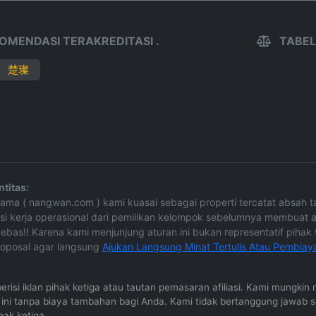
OMENDASI TERAKREDITASI .
TABEL
楚璨
titas:
e Nama ( nangwan.com ) kami kuasai sebagai properti tercatat absa
asi kerja operasional dari pemilikan kelompok sebelumnya membuat a
ebas!! Karena kami menjunjung aturan ini bukan representatif pihak te
oposal agar langsung
Ajukan Langsung Minat Tertulis Atau Pembiay
 berisi iklan pihak ketiga atau tautan pemasaran afiliasi. Kami mungk
al ini tanpa biaya tambahan bagi Anda. Kami tidak bertanggung jawab 
hak ketiga.