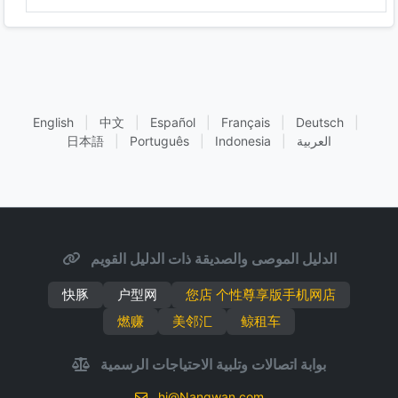
English
|
中文
|
Español
|
Français
|
Deutsch
|
العربية
|
Indonesia
|
Português
|
日本語
الدليل الموصى والصديقة ذات الدليل القويم
快豚
户型网
您店 个性尊享版手机网店
燃赚
美邻汇
鲸租车
بوابة اتصالات وتلبية الاحتياجات الرسمية
hi@Nangwan.com