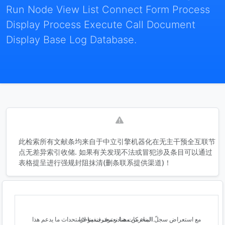
Run Node View List Connect Form Process
Display Process Execute Call Document
Display Base Log Database.
此检索所有文献条均来自于中立引擎机器化在无主干预全互联节
点无差异索引收储. 如果有关发现不法或冒犯涉及条目可以通过
表格提呈进行强规封阻抹清(删条联系提供渠道)！
مع استعراض سجلّ المحركات هنا نعترف بنفينا لاستحداث ما يدعم هذا البناء من مصادر معترف مؤخرًا.