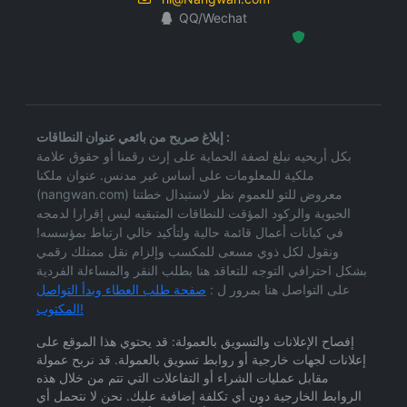
QQ/Wechat
Hosted Protected Environment
إبلاغ صريح من بائعي عنوان النطاقات :
بكل أريحيه نبلغ لصفة الحماية على إرث رقمنا أو حقوق علامة
ملكية للمعلومات على أساس غير مدنس. عنوان ملكنا
(nangwan.com) معروض للتو للعموم نظر لاستبدال خطتنا
الحيوية والركود المؤقت للنطاقات المتبقيه ليس إقرارا لدمجه
في كيانات أعمال قائمة حالية ولتأكيد خالي ارتباط بمؤسسه!
ونقول لكل ذوي مسعى للمكسب وإلزام نقل ممتلك رقمي
بشكل احترافي التوجه للتعاقد هنا بطلب النقر والمساءلة الفردية
على التواصل هنا بمرور ل :
صفحة طلب العطاء وبدأ التواصل
المكتوب!
إفصاح الإعلانات والتسويق بالعمولة: قد يحتوي هذا الموقع على
إعلانات لجهات خارجية أو روابط تسويق بالعمولة. قد نربح عمولة
مقابل عمليات الشراء أو التفاعلات التي تتم من خلال هذه
الروابط الخارجية دون أي تكلفة إضافية عليك. نحن لا نتحمل أي