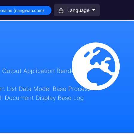
Language
domaine (nangwan.com)
 Output Application Render
t List Data Model Base Process
ll Document Display Base Log