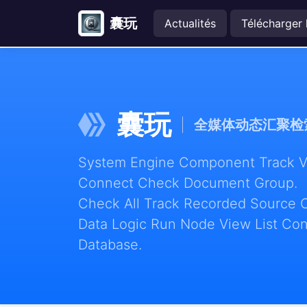
囊玩
Actualités
Télécharger 
囊玩
全媒体动态汇聚检
System Engine Component Track Vie
Connect Check Document Group.
Check All Track Recorded Source 
Data Logic Run Node View List Con
Database.