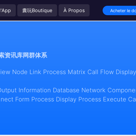
l'App
囊玩Boutique
À Propos
Acheter le 
索资讯库网群体系
w Node Link Process Matrix Call Flow Display
Output Information Database Network Componen
nect Form Process Display Process Execute Ca