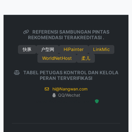
REFERENSI SAMBUNGAN PINTAS
REKOMENDASI TERAKREDITASI .
快豚
户型网
HiPainter
LinkMic
WorldNetHost
柔儿
TABEL PETUGAS KONTROL DAN KELOLA
PERAN TERVERIFIKASI
hi@Nangwan.com
QQ/Wechat
Hosted Protected Environment