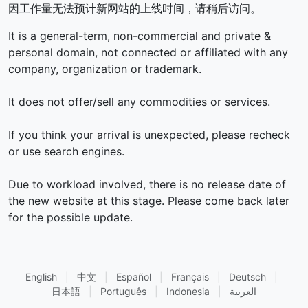
因工作量无法预计新网站的上线时间，请稍后访问。
It is a general-term, non-commercial and private &
personal domain, not connected or affiliated with any
company, organization or trademark.
It does not offer/sell any commodities or services.
If you think your arrival is unexpected, please recheck
or use search engines.
Due to workload involved, there is no release date of
the new website at this stage. Please come back later
for the possible update.
English
|
中文
|
Español
|
Français
|
Deutsch
|
日本語
|
Português
|
Indonesia
|
العربية