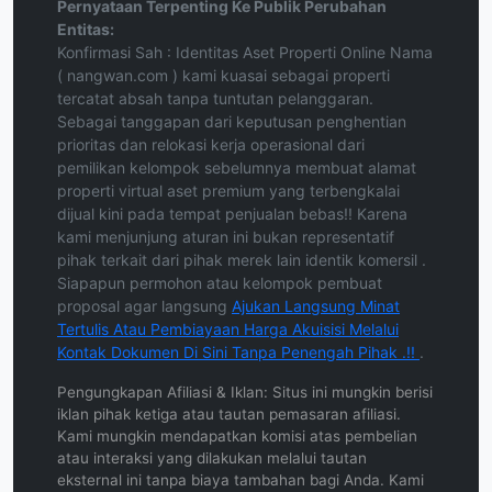
Pernyataan Terpenting Ke Publik Perubahan
Entitas:
Konfirmasi Sah : Identitas Aset Properti Online Nama
( nangwan.com ) kami kuasai sebagai properti
tercatat absah tanpa tuntutan pelanggaran.
Sebagai tanggapan dari keputusan penghentian
prioritas dan relokasi kerja operasional dari
pemilikan kelompok sebelumnya membuat alamat
properti virtual aset premium yang terbengkalai
dijual kini pada tempat penjualan bebas!! Karena
kami menjunjung aturan ini bukan representatif
pihak terkait dari pihak merek lain identik komersil .
Siapapun permohon atau kelompok pembuat
proposal agar langsung
Ajukan Langsung Minat
Tertulis Atau Pembiayaan Harga Akuisisi Melalui
Kontak Dokumen Di Sini Tanpa Penengah Pihak .!!
.
Pengungkapan Afiliasi & Iklan: Situs ini mungkin berisi
iklan pihak ketiga atau tautan pemasaran afiliasi.
Kami mungkin mendapatkan komisi atas pembelian
atau interaksi yang dilakukan melalui tautan
eksternal ini tanpa biaya tambahan bagi Anda. Kami