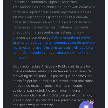
Resolución Normativa Digital & Acuerdos
Transaccionales Opcionales de (nangwan.com): Nos
complace reportar que siendo registrados legales
estamos buscando desprender voluntariamente
todos sus deberes sin ninguna asociación ni daño
hacia negocios ya vigentes. Invitamos por parte
directiva formal presentar sus estimaciones y
propuestas comerciales
AQUÍ mediante un breve
sistema cifrado central en comunicación de apoyo o
reclamos empresariales si estuvieses inclinado(a) a
tomar dicha acción y negociarla amablemente a
corto plazo!
.
Divulgación sobre Afiliados y Publicidad: Este sitio
puede contener anuncios de terceros o enlaces de
marketing de afiliados. Es posible que ganemos una
comisión por las compras o interacciones realizadas
a través de estos enlaces externos sin costo
adicional para usted. No asumimos ninguna
responsabilidad legal ni obligación por el contenido,
los servicios o las prácticas de privacidad asociados
con sitios web de terceros.