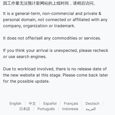
因工作量无法预计新网站的上线时间，请稍后访问。
It is a general-term, non-commercial and private &
personal domain, not connected or affiliated with any
company, organization or trademark.
It does not offer/sell any commodities or services.
If you think your arrival is unexpected, please recheck
or use search engines.
Due to workload involved, there is no release date of
the new website at this stage. Please come back later
for the possible update.
English
|
中文
|
Español
|
Français
|
Deutsch
|
日本語
|
Português
|
Indonesia
|
العربية