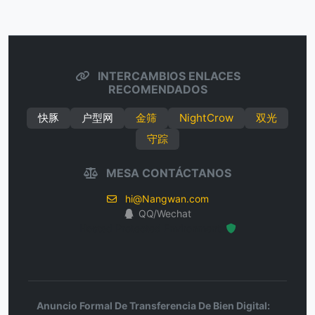
INTERCAMBIOS ENLACES
RECOMENDADOS
快豚
户型网
金筛
NightCrow
双光
守踪
MESA CONTÁCTANOS
hi@Nangwan.com
QQ/Wechat
Hosted Protected Environment
Anuncio Formal De Transferencia De Bien Digital: