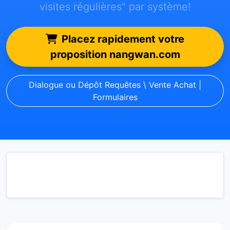
visites régulières" par système!
Placez rapidement votre
proposition nangwan.com
Dialogue ou Dépôt Requêtes \ Vente Achat |
Formulaires