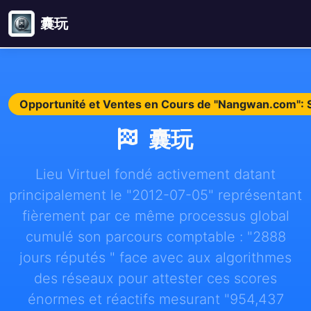
囊玩
Opportunité et Ventes en Cours de "Nangwan.com": 
囊玩
Lieu Virtuel fondé activement datant
principalement le "2012-07-05" représentant
fièrement par ce même processus global
cumulé son parcours comptable : "2888
jours réputés " face avec aux algorithmes
des réseaux pour attester ces scores
énormes et réactifs mesurant "954,437