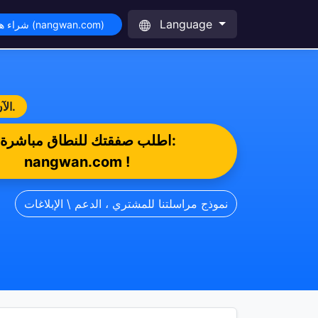
Language
شراء هذا النطاق (nangwan.com)
إعلان هام ببدء تسويق الموقع الأثير وعنوان الإنترنت : يتم تداول وشروع صفقات للنطاق Nangwan.com الآن بكل احتراف.
اطلب صفقتك للنطاق مباشرة:
nangwan.com !
نموذج مراسلتنا للمشتري ، الدعم \ الإبلاغات