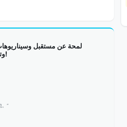
لمحة عن مستقبل وسيناريوها
وتوسع الأسواق الاستثماري!
也。”