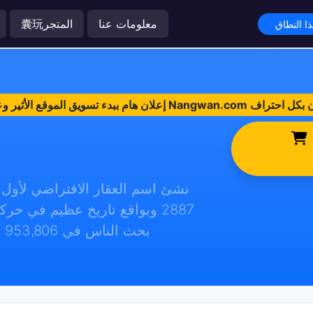
معلومات عنا
囊玩المتجر
2887 وبواقع تاريخ عظيم في حرك
بحث الناس في 953,806 استدلال صاخب وأكثر حصدًا بشكل ممتاز