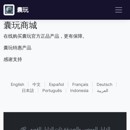
囊玩
囊玩商城
在线购买囊玩官方正品产品，更有保障。
囊玩特惠产品
感谢支持
English
|
中文
|
Español
|
Français
|
Deutsch
|
العربية
|
Indonesia
|
Português
|
日本語
الدليل الموصى والصديقة ذات الدليل القويم