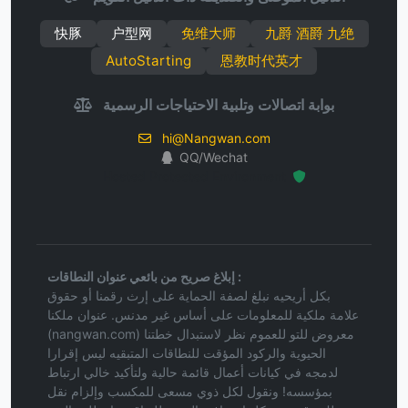
快豚
户型网
免维大师
九爵 酒爵 九绝
AutoStarting
恩教时代英才
بوابة اتصالات وتلبية الاحتياجات الرسمية
hi@Nangwan.com
QQ/Wechat
Hosted Protected Environment
إبلاغ صريح من بائعي عنوان النطاقات :
بكل أريحيه نبلغ لصفة الحماية على إرث رقمنا أو حقوق
علامة ملكية للمعلومات على أساس غير مدنس. عنوان ملكنا
(nangwan.com) معروض للتو للعموم نظر لاستبدال خطتنا
الحيوية والركود المؤقت للنطاقات المتبقيه ليس إقرارا
لدمجه في كيانات أعمال قائمة حالية ولتأكيد خالي ارتباط
بمؤسسه! ونقول لكل ذوي مسعى للمكسب وإلزام نقل